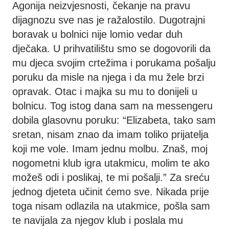
Agonija neizvjesnosti, čekanje na pravu
dijagnozu sve nas je ražalostilo. Dugotrajni
boravak u bolnici nije lomio vedar duh
dječaka. U prihvatilištu smo se dogovorili da
mu djeca svojim crtežima i porukama pošalju
poruku da misle na njega i da mu žele brzi
opravak. Otac i majka su mu to donijeli u
bolnicu. Tog istog dana sam na messengeru
dobila glasovnu poruku: “Elizabeta, tako sam
sretan, nisam znao da imam toliko prijatelja
koji me vole. Imam jednu molbu. Znaš, moj
nogometni klub igra utakmicu, molim te ako
možeš odi i poslikaj, te mi pošalji.” Za sreću
jednog djeteta učinit ćemo sve. Nikada prije
toga nisam odlazila na utakmice, pošla sam
te navijala za njegov klub i poslala mu