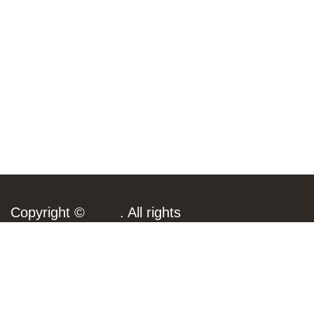
Copyright ©
2026
. All rights
reserved.
OIB: 35995486720
Adresa: Ulica Božidara Magovca
165, Zagreb
AYS korisnik je institucionalne