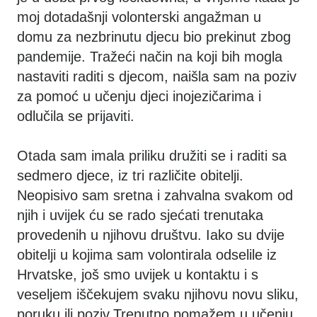
moj dotadašnji volonterski angažman u
domu za nezbrinutu djecu bio prekinut zbog
pandemije. Tražeći način na koji bih mogla
nastaviti raditi s djecom, naišla sam na poziv
za pomoć u učenju djeci inojezičarima i
odlučila se prijaviti.
Otada sam imala priliku družiti se i raditi sa
sedmero djece, iz tri različite obitelji.
Neopisivo sam sretna i zahvalna svakom od
njih i uvijek ću se rado sjećati trenutaka
provedenih u njihovu društvu. Iako su dvije
obitelji u kojima sam volontirala odselile iz
Hrvatske, još smo uvijek u kontaktu i s
veseljem iščekujem svaku njihovu novu sliku,
poruku ili poziv.Trenutno pomažem u učenju