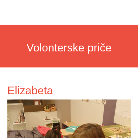
Volonterske priče
Elizabeta